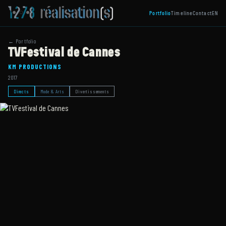
Portfolio
Timeline
Contact
EN
← Portfolio
TVFestival de Cannes
KM PRODUCTIONS
2017
Directs
Mode & Arts
Divertissements