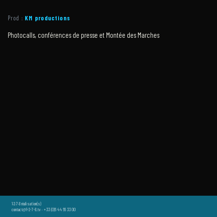
Prod :
KM productions
Photocalls, conférences de presse et Montée des Marches
1·2·7·8 réalisation(s)
contact@1-2-7-8.tv · +33 (0)6 44 66 33 00