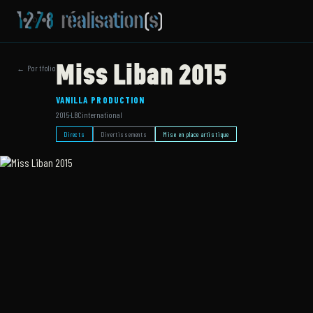
Miss Liban 2015
← Portfolio
VANILLA PRODUCTION
2015
·
LBCinternational
Directs
Divertissements
Mise en place artistique