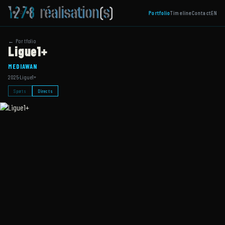
Portfolio
Timeline
Contact
EN
← Portfolio
Ligue1+
MEDIAWAN
2025
·
Ligue1+
Sports
Directs