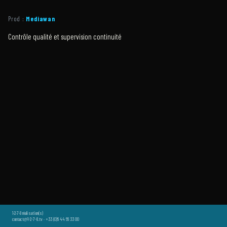
Prod :
Mediawan
Contrôle qualité et supervision continuité
1·2·7·8 réalisation(s)
contact@1-2-7-8.tv · +33 (0)6 44 66 33 00