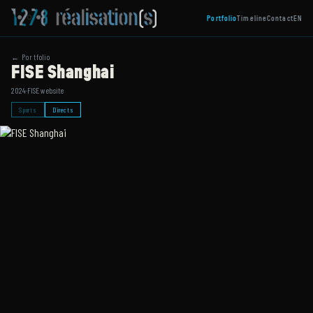
Portfolio
Timeline
Contact
EN
← Portfolio
FISE Shanghai
2024
·
FISE website
Sports
Directs