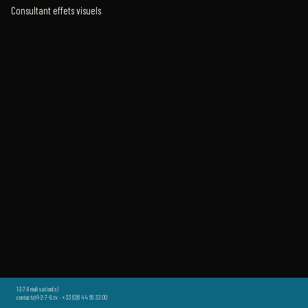
Consultant effets visuels
1·2·7·8 réalisation(s)
contact@1-2-7-8.tv · +33 (0)6 44 66 33 00