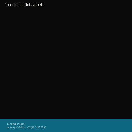
Consultant effets visuels
1·2·7·8 réalisation(s)
contact@1-2-7-8.tv · +33 (0)6 44 66 33 00