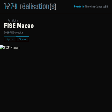
Portfolio
Timeline
Contact
EN
← Portfolio
FISE Macao
2026
·
FISE website
Sports
Directs