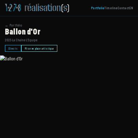
Portfolio
Timeline
Contact
EN
← Portfolio
Ballon d'Or
2023
·
La Chaîne L'Equipe
Directs
Mise en place artistique