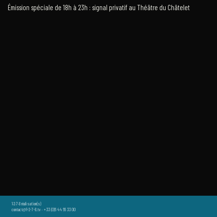
Émission spéciale de 18h à 23h : signal privatif au Théâtre du Châtelet
1·2·7·8 réalisation(s)
contact@1-2-7-8.tv · +33 (0)6 44 66 33 00