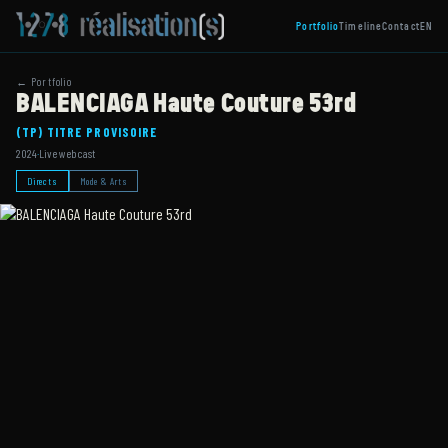
Portfolio
Timeline
Contact
EN
← Portfolio
BALENCIAGA Haute Couture 53rd
(TP) TITRE PROVISOIRE
2024
·
Live webcast
Directs
Mode & Arts