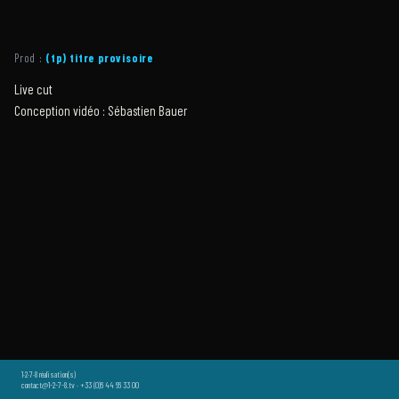
Prod :
(tp) titre provisoire
Live cut
Conception vidéo : Sébastien Bauer
1·2·7·8 réalisation(s)
contact@1-2-7-8.tv · +33 (0)6 44 66 33 00