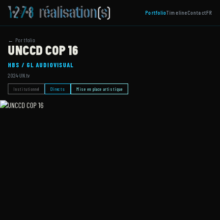
Portfolio
Timeline
Contact
FR
← Portfolio
UNCCD COP 16
HBS / GL AUDIOVISUAL
2024
·
UN.tv
Institutionnel
Directs
Mise en place artistique