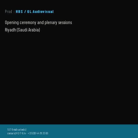
Prod :
HBS / GL Audiovisual
Opening ceremony and plenary sessions
Riyadh (Saudi Arabia)
1·2·7·8 réalisation(s)
contact@1-2-7-8.tv · +33 (0)6 44 66 33 00