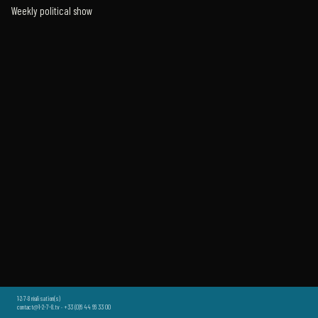
Weekly political show
1·2·7·8 réalisation(s)
contact@1-2-7-8.tv · +33 (0)6 44 66 33 00