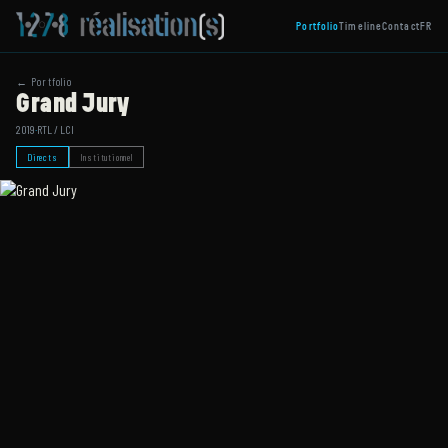
Portfolio
Timeline
Contact
FR
← Portfolio
Grand Jury
2019
·
RTL / LCI
Directs
Institutionnel